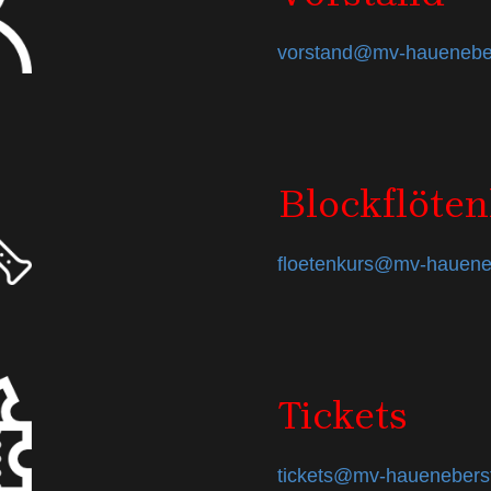
vorstand@mv-haueneber
Blockflöte
floetenkurs@mv-hauene
Tickets
tickets@mv-haueneberst