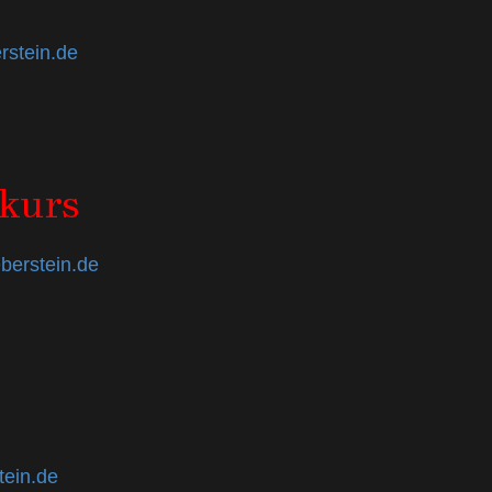
stein.de
nkurs
berstein.de
ein.de