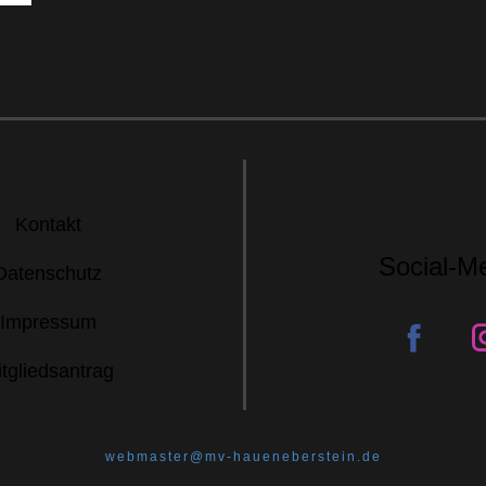
Kontakt
Social-M
Datenschutz
Impressum
tgliedsantrag
webmaster@mv-haueneberstein.de